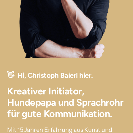
👋  Hi, Christoph Baierl hier.
Kreativer Initiator, 
Hundepapa und Sprachrohr 
für gute Kommunikation.
Mit 15 Jahren Erfahrung aus Kunst und 